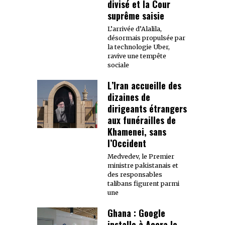
divisé et la Cour
suprême saisie
L’arrivée d’Alalila,
désormais propulsée par
la technologie Uber,
ravive une tempête
sociale
L’Iran accueille des
dizaines de
dirigeants étrangers
aux funérailles de
Khamenei, sans
l’Occident
Medvedev, le Premier
ministre pakistanais et
des responsables
talibans figurent parmi
une
Ghana : Google
installe à Accra le