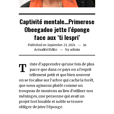
Captivité mentale…Primerose
Obeegadoo jette l’éponge
face aux ‘ti lespri’
Published on
September 23, 2024
September
in
Actualité
/
Edito
by
admin
23,
2024
Triste d’apprendre qu’une fois de plus
parce que dans ce pays on a l’esprit
tellement petit et que bien souvent
on se focalise sur l’arbre qui cache la forêt,
que nous agissons plutôt comme un
troupeau de moutons au lieu d’utiliser nos
méninges, une personne qui avait un
projet fort louable et noble se trouve
obliger de jeter l’éponge.