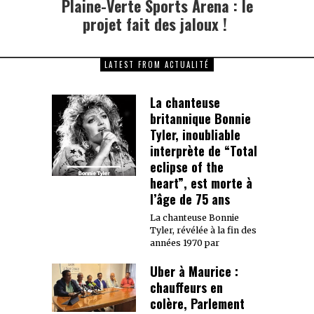
Plaine-Verte Sports Arena : le
Next
post:
projet fait des jaloux !
LATEST FROM ACTUALITÉ
La chanteuse
britannique Bonnie
Tyler, inoubliable
interprète de “Total
eclipse of the
heart”, est morte à
l’âge de 75 ans
La chanteuse Bonnie
Tyler, révélée à la fin des
années 1970 par
Uber à Maurice :
chauffeurs en
colère, Parlement