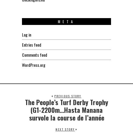
META
Log in
Entries feed
Comments feed
WordPress.org
PREVIOUS STORY
The People’s Turf Derby Trophy
Previous
post:
(G1-2200m…Hasta Manana
survole la course de l’année
NEXT STORY