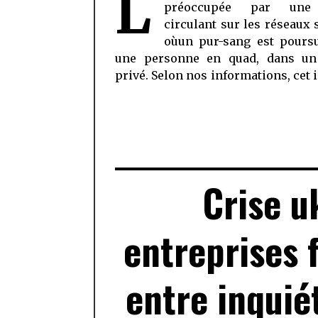
L
préoccupée par une
centre n’étant pas agréé, le dos
circulant sur les réseaux 
oùun pur-sang est poursu
une personne en quad, dans un
privé. Selon nos informations, cet 
Crise u
entreprises 
entre inquié