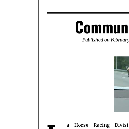
Communi
Published on
February
a Horse Racing Divisi
s’est produit le jeudi 24 févrie