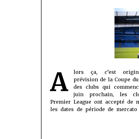
A
lors ça, c’est origi
Cette décision intervient après q
prévision de la Coupe d
a plaidé pour une fenêtre d’
des clubs qui commenc
provisoire afin que les clubs p
juin prochain, les c
Premier League ont accepté de m
les dates de période de mercato 