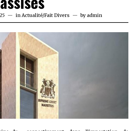
assises
25
March
in
Actualité
/
Fait Divers
by
admin
28,
2025