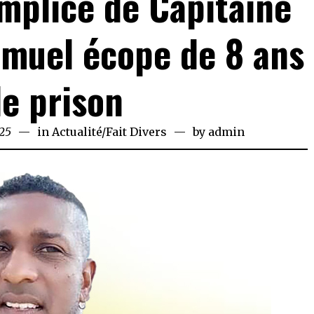
mplice de Capitaine
amuel écope de 8 ans
e prison
25
March
in
Actualité
/
Fait Divers
by
admin
28,
2025