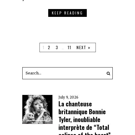
KEEP READING
1
2
3
…
11
NEXT »
July 9, 2026
La chanteuse
britannique Bonnie
Tyler, inoubliable
interprète de “Total
eclipse of the heart”,