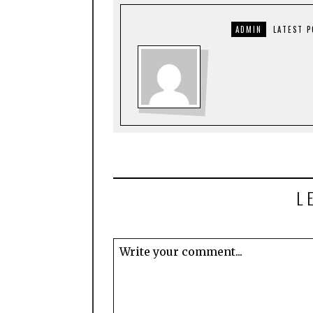
ADMIN
LATEST 
L