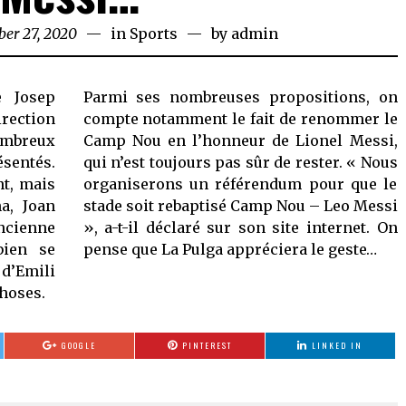
er 27, 2020
November
in
Sports
by
admin
27,
2020
e Josep
Parmi ses nombreuses propositions, on
rection
compte notamment le fait de renommer le
ombreux
Camp Nou en l’honneur de Lionel Messi,
sentés.
qui n’est toujours pas sûr de rester. « Nous
nt, mais
organiserons un référendum pour que le
na, Joan
stade soit rebaptisé Camp Nou – Leo Messi
ancienne
», a-t-il déclaré sur son site internet. On
bien se
pense que La Pulga appréciera le geste…
d’Emili
hoses.
GOOGLE
PINTEREST
LINKED IN