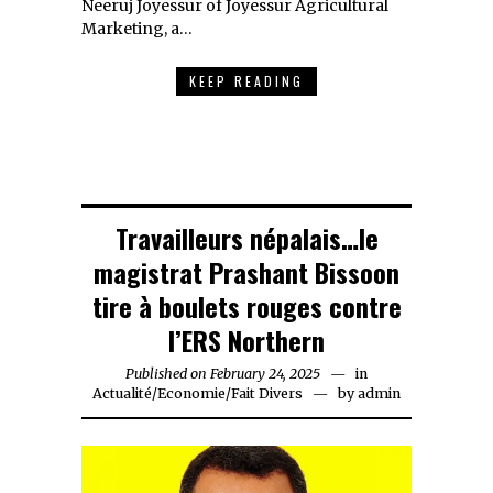
Neeruj Joyessur of Joyessur Agricultural
Marketing, a…
KEEP READING
Travailleurs népalais…le
magistrat Prashant Bissoon
tire à boulets rouges contre
l’ERS Northern
Published on
February 24, 2025
February
in
Actualité
/
Economie
/
Fait Divers
24,
by
admin
2025