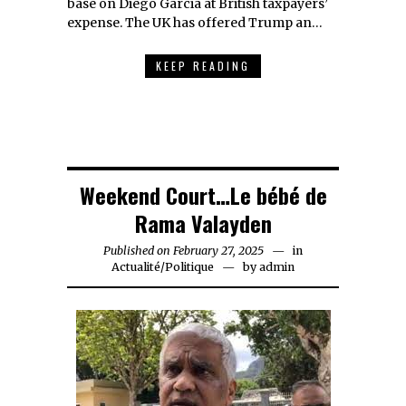
base on Diego Garcia at British taxpayers’
expense. The UK has offered Trump an…
KEEP READING
Weekend Court…Le bébé de
Rama Valayden
Published on
February 27, 2025
February
in
Actualité
/
Politique
by
admin
27,
2025