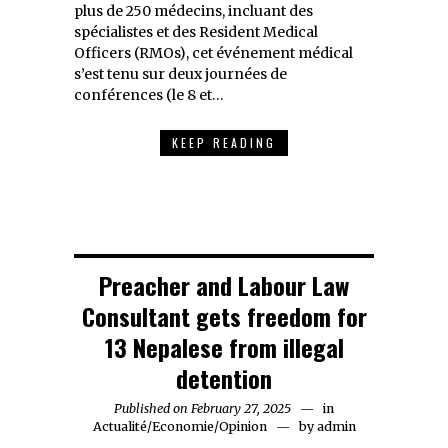
plus de 250 médecins, incluant des
spécialistes et des Resident Medical
Officers (RMOs), cet événement médical
s’est tenu sur deux journées de
conférences (le 8 et…
KEEP READING
Preacher and Labour Law
Consultant gets freedom for
13 Nepalese from illegal
detention
Published on
February 27, 2025
February
in
Actualité
/
Economie
/
Opinion
27,
by
admin
2025