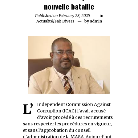
nouvelle bataille
Published on
February 28, 2025
February
in
Actualité
/
Fait Divers
by
28,
admin
2025
L’Independent Commission Against
Corruption (ICAC) l’avait accusé
d’avoir procédé à ces recrutements
sans respecter les procédures en vigueur,
et sans l’approbation du conseil
d’administration de la MASA. Aujourd’hui