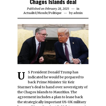
Chagos Islands deal
Published on
February 28, 2025
February
in
Actualité
/
Monde
/
Politique
by
28,
admin
2025
US President Donald Trump has
indicated he would be prepared to
back Prime Minister Sir Keir
Starmer’s deal to hand over sovereignty of
the Chagos Islands to Mauritius. The
agreement includes a plan to lease back
the strategically important US-UK military