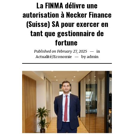
La FINMA délivre une
autorisation à Necker Finance
(Suisse) SA pour exercer en
tant que gestionnaire de
fortune
Published on
February 27, 2025
February
in
Actualité
/
Economie
by
admin
27,
2025