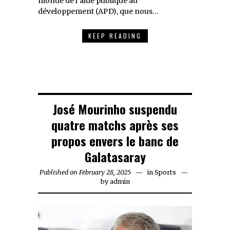
monde de l’aide publique au
développement (APD), que nous…
KEEP READING
José Mourinho suspendu
quatre matchs après ses
propos envers le banc de
Galatasaray
Published on
February 28, 2025
February
in
Sports
by
admin
28,
2025