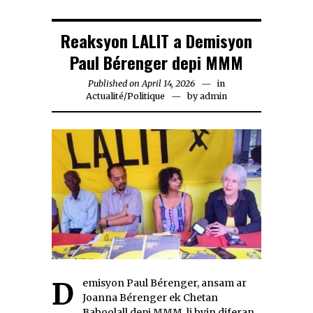
Reaksyon LALIT a Demisyon
Paul Bérenger depi MMM
Published on
April 14, 2026
April
in
Actualité
/
Politique
by
14,
admin
2026
Demisyon Paul Bérenger, ansam ar
Joanna Bérenger ek Chetan
Baboolall depi MMM, li byin diferan