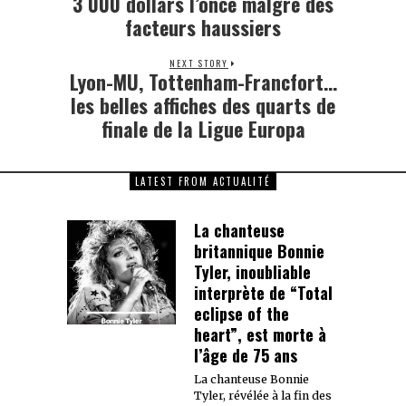
3 000 dollars l’once malgré des
facteurs haussiers
NEXT STORY
Lyon-MU, Tottenham-Francfort…
Next
post:
les belles affiches des quarts de
finale de la Ligue Europa
LATEST FROM ACTUALITÉ
La chanteuse
britannique Bonnie
Tyler, inoubliable
interprète de “Total
eclipse of the
heart”, est morte à
l’âge de 75 ans
La chanteuse Bonnie
Tyler, révélée à la fin des