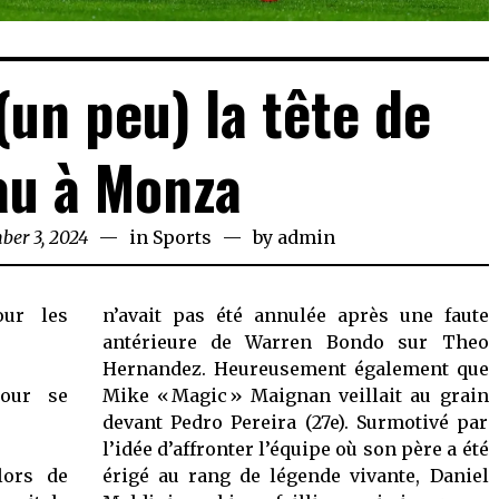
(un peu) la tête de
eau à Monza
er 3, 2024
November
in
Sports
by
admin
3,
2024
our les
n’avait pas été annulée après une faute
antérieure de Warren Bondo sur Theo
Hernandez. Heureusement également que
pour se
Mike « Magic » Maignan veillait au grain
devant Pedro Pereira (27e). Surmotivé par
l’idée d’affronter l’équipe où son père a été
lors de
érigé au rang de légende vivante, Daniel