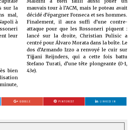
capitale
Maldini a bien failli aussi jouer un
s sur la
mauvais tour à l’ACM, mais le poteau avait
ns mal,
décidé d’épargner Fonseca et ses hommes.
Napoli à
Finalement, il aura suffi d’une contre-
ssoneri
attaque pour que les Rossoneri piquent :
ent leur
lancé sur la droite, Christian Pulisic a
centré pour Álvaro Morata dans la boîte. Le
dos d’Armando Izzo a renvoyé le cuir sur
Tijjani Reijnders, qui a cette fois battu
Stefano Turati, d’une tête plongeante (0-1,
rès bien
43e).
lisation
 minute,
GOOGLE
PINTEREST
LINKED IN