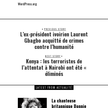
WordPress.org
PREVIOUS STORY
L’ex-président ivoirien Laurent
Previous
post:
Gbagbo acquitté de crimes
contre l’humanité
NEXT STORY
Kenya : les terroristes de
Next
post:
l’attentat à Nairobi ont été «
éliminés
LATEST FROM ACTUALITÉ
La chanteuse
britannique Bonnie