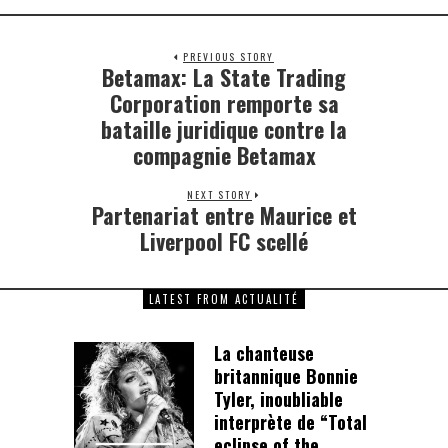
PREVIOUS STORY
Betamax: La State Trading
Previous
post:
Corporation remporte sa
bataille juridique contre la
compagnie Betamax
NEXT STORY
Partenariat entre Maurice et
Next
post:
Liverpool FC scellé
LATEST FROM ACTUALITÉ
La chanteuse
britannique Bonnie
Tyler, inoubliable
interprète de “Total
eclipse of the