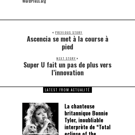
WordPress.org
PREVIOUS STORY
Ascencia se met à la course à
Previous
post:
pied
NEXT STORY
Super U fait un pas de plus vers
Next
post:
l’innovation
LATEST FROM ACTUALITÉ
La chanteuse
britannique Bonnie
Tyler, inoubliable
interprète de “Total
eclipse of the