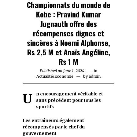
Championnats du monde de
Kobe : Pravind Kumar
Jugnauth offre des
récompenses dignes et
sincères à Noemi Alphonse,
Rs 2,5 M et Anaïs Angéline,
Rs 1 M
Published on
June 1, 2024
June
in
Actualité
/
Economie
by
1,
admin
2024
Un encouragement véritable et
sans précédent pour tous les
sportifs
Les entraîneurs également
récompensés par le chef du
gouvernement