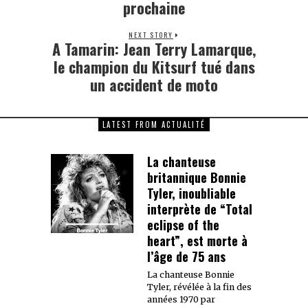
prochaine
NEXT STORY
A Tamarin: Jean Terry Lamarque,
Next
post:
le champion du Kitsurf tué dans
un accident de moto
LATEST FROM ACTUALITÉ
La chanteuse
britannique Bonnie
Tyler, inoubliable
interprète de “Total
eclipse of the
heart”, est morte à
l’âge de 75 ans
La chanteuse Bonnie
Tyler, révélée à la fin des
années 1970 par