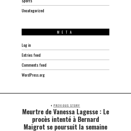
Sports
Uncategorized
META
Log in
Entries feed
Comments feed
WordPress.org
PREVIOUS STORY
Meurtre de Vanessa Lagesse : Le
Previous
post:
procès intenté à Bernard
Maigrot se poursuit la semaine