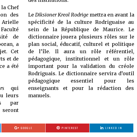
des institutions.
 la Chef
ion des
Le
Diksioner Kreol Rodrige
mettra en avant la
rielle
spécificité de la culture Rodriguaise au
 Faculté
sein de la République de Maurice. Le
sité de
dictionnaire jouera plusieurs rôles sur le
oran, a
plan social, éducatif, culturel et politique
et. Cet
de l’île. Il aura un rôle référentiel,
ts et de
pédagogique, institutionnel et un rôle
ce a été
important pour la validation du créole
Rodriguais. Le dictionnaire servira d’outil
pédagogique essentiel pour les
tors
qui
enseignants et pour la rédaction des
çu leurs
manuels.
és par
 seront
GOOGLE
PINTEREST
LINKED IN