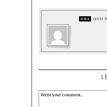
ADMIN
LATEST 
L