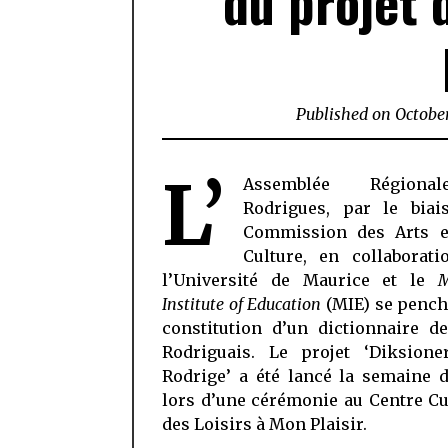
du projet 
Published on
October
L’
Assemblée Région
Rodrigues, par le biai
Commission des Arts e
Culture, en collaborati
l’Université de Maurice et le
M
Institute of Education
(MIE) se pench
constitution d’un dictionnaire d
Rodriguais. Le projet ‘Diksione
Rodrige’ a été lancé la semaine 
lors d’une cérémonie au Centre Cu
des Loisirs à Mon Plaisir.