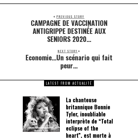
PREVIOUS STORY
CAMPAGNE DE VACCINATION
Previous
post:
ANTIGRIPPE DESTINÉE AUX
SENIORS 2020…
NEXT STORY
Economie…Un scénario qui fait
Next
post:
peur…
LATEST FROM ACTUALITÉ
La chanteuse
britannique Bonnie
Tyler, inoubliable
interprète de “Total
eclipse of the
heart”, est morte à