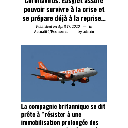
pouvoir survivre à la crise et
se prépare déjà à la reprise…
Published on
April 17, 2020
April
in
Actualité
/
Economie
by
17,
admin
2020
La compagnie britannique se dit
prête à “résister à une
immobilisation prolongée des