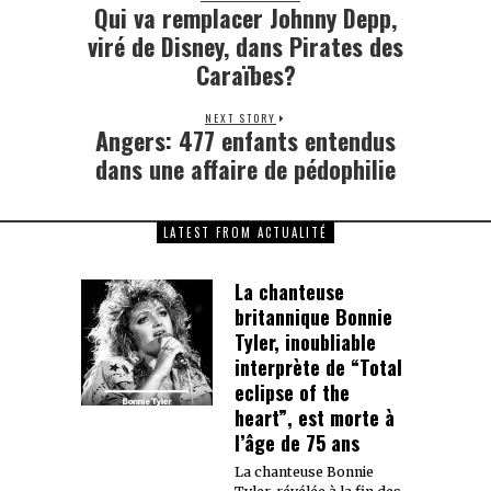
Qui va remplacer Johnny Depp,
Previous
post:
viré de Disney, dans Pirates des
Caraïbes?
NEXT STORY
Angers: 477 enfants entendus
Next
post:
dans une affaire de pédophilie
LATEST FROM ACTUALITÉ
La chanteuse
britannique Bonnie
Tyler, inoubliable
interprète de “Total
eclipse of the
heart”, est morte à
l’âge de 75 ans
La chanteuse Bonnie