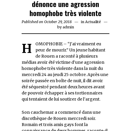
dénonce une agression
homophobe très violente
Published on
October 29, 2018
October
in
Actualité
by
admin
29,
2018
HOMOPHOBIE – “J’ai vraiment eu
peur de mourir.” Un jeune habitant
de Rouen a raconté à plusieurs
médias avoir été victime d’une agression
homophobe très violente dans la nuit du
mercredi 24 au jeudi 25 octobre. Après une
soirée passée en boîte de nuit, il dit avoir
été séquestré pendant deux heures avant
de pouvoir échapper à ses tortionnaires
qui tentaient de lui soutirer de l’argent.
Son cauchemar a commencé dans une
discothèque de Rouen mercredi soir.
Romain et trois amis gays font la
connaissance de deux hommes, raconte-il