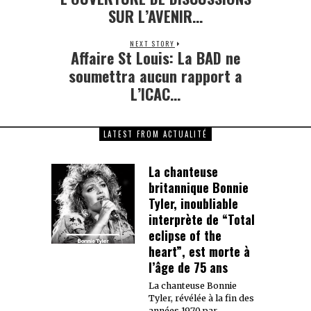
SUR L’AVENIR…
NEXT STORY
Affaire St Louis: La BAD ne
Next
post:
soumettra aucun rapport a
L’ICAC…
LATEST FROM ACTUALITÉ
La chanteuse
britannique Bonnie
Tyler, inoubliable
interprète de “Total
eclipse of the
heart”, est morte à
l’âge de 75 ans
La chanteuse Bonnie
Tyler, révélée à la fin des
années 1970 par