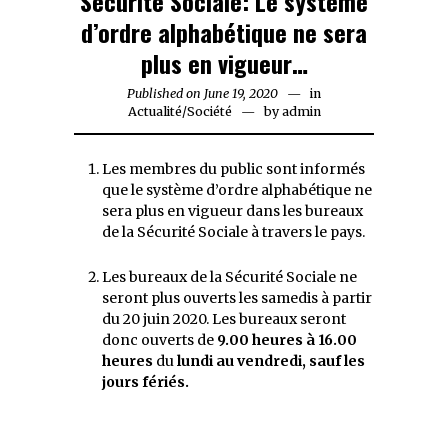
Sécurité Sociale: Le système
d’ordre alphabétique ne sera
plus en vigueur…
Published on
June 19, 2020
June
in
Actualité
/
Société
by
19,
admin
2020
Les membres du public sont informés
que le système d’ordre alphabétique ne
sera plus en vigueur dans les bureaux
de la Sécurité Sociale à travers le pays.
Les bureaux de la Sécurité Sociale ne
seront plus ouverts les samedis à partir
du 20 juin 2020. Les bureaux seront
donc ouverts de
9.00 heures à 16.00
heures
du
lundi au vendredi, sauf les
jours fériés.