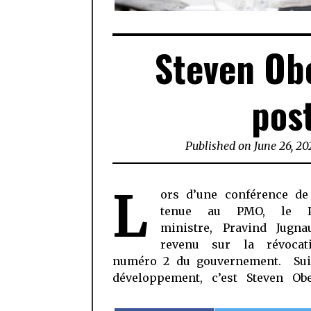
Steven Ob
pos
Published on
June 26, 2
L
ors d’une conférence de
qui sera désormais le num
tenue au PMO, le P
gouvernement. Ainsi, il occupera
ministre, Pravind Jugna
du DPM. Alors que Joe Le
revenu sur la révocat
occupera le portefeuille des
numéro 2 du gouvernement. Sui
développement, c’est Steven Ob