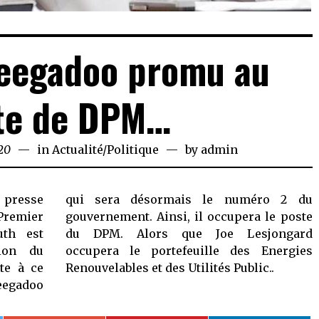
eegadoo promu au
te de DPM…
020
June
in
Actualité
/
Politique
by
admin
26,
2020
 presse
éro 2 du
remier
 le poste
uth est
sjongard
ion du
 Energies
te à ce
Renouvelables et des Utilités Public..
eegadoo