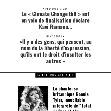
PREVIOUS STORY
Le « Climate Change Bill » est
Previous
post:
en voie de finalisation déclare
Kavi Ramano…
NEXT STORY
«Il y a des gens, qui pensent, au
Next
post:
nom de la liberté d’expression,
qu’ils ont le droit d’insulter les
autres »
LATEST FROM ACTUALITÉ
La chanteuse
britannique Bonnie
Tyler, inoubliable
interprète de “Total