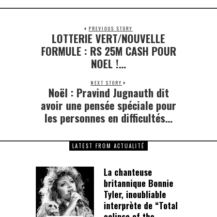
PREVIOUS STORY
LOTTERIE VERT/NOUVELLE
Previous
post:
FORMULE : RS 25M CASH POUR
NOEL !…
NEXT STORY
Noël : Pravind Jugnauth dit
Next
post:
avoir une pensée spéciale pour
les personnes en difficultés…
LATEST FROM ACTUALITÉ
La chanteuse
britannique Bonnie
Tyler, inoubliable
interprète de “Total
eclipse of the