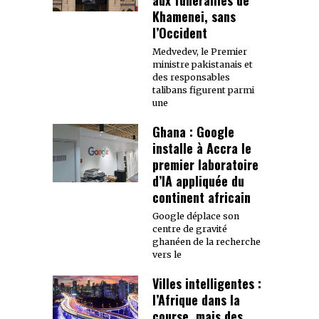
aux funérailles de
Khamenei, sans
l’Occident
Medvedev, le Premier
ministre pakistanais et
des responsables
talibans figurent parmi
une
Ghana : Google
installe à Accra le
premier laboratoire
d’IA appliquée du
continent africain
Google déplace son
centre de gravité
ghanéen de la recherche
vers le
Villes intelligentes :
l’Afrique dans la
course, mais des