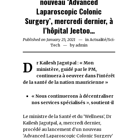
nouveau ‘Advanced
Laparoscopic Colonic
Surgery’, mercredi dernier, à
l’hôpital Jeetoo…
Published on
January 25, 2021
January
in
Actualité
/
Sci-
Tech
by
25,
admin
2021
Dr Kailesh Jagutpal : « Mon
ministère, guidé par le PM,
continuera à oeuvrer dans l’intérêt
de la santé de la nation mauricienne »
« Nous continuerons à décentraliser
nos services spécialisés
»,
soutient-il
Le ministre de la Santé et du ‘Wellness’, Dr
Kailesh Jagutpal, a, mercredi dernier,
procédé au lancement d’un nouveau
‘Advanced Laparoscopic Colonic Surgery’