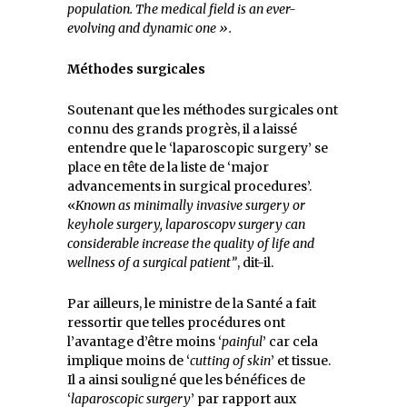
population.
The medical field is an ever-
evolving and dynamic one ».
Méthodes surgicales
Soutenant que les méthodes surgicales ont
connu des grands progrès, il a laissé
entendre que le ‘laparoscopic surgery’ se
place en tête de la liste de ‘major
advancements in surgical procedures’.
«
Known as minimally invasive surgery or
keyhole surgery, laparoscopv surgery can
considerable increase the quality of life and
wellness of a surgical patient”
, dit-il.
Par ailleurs, le ministre de la Santé a fait
ressortir que telles procédures ont
l’avantage d’être moins ‘
painful
’ car cela
implique moins de ‘
cutting
of
skin
’ et tissue.
Il a ainsi souligné que les bénéfices de
‘
laparoscopic surgery
’ par rapport aux