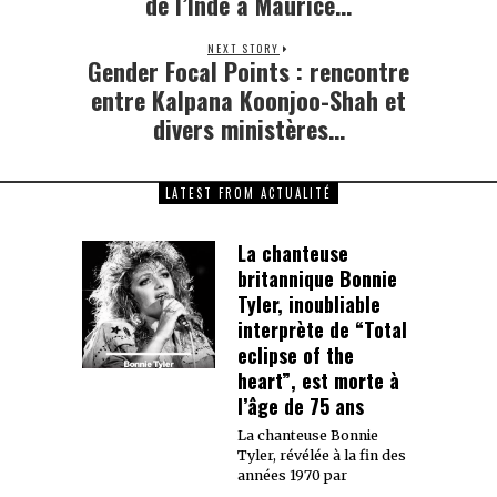
de l’Inde à Maurice…
NEXT STORY
Gender Focal Points : rencontre
Next
post:
entre Kalpana Koonjoo-Shah et
divers ministères…
LATEST FROM ACTUALITÉ
La chanteuse
britannique Bonnie
Tyler, inoubliable
interprète de “Total
eclipse of the
heart”, est morte à
l’âge de 75 ans
La chanteuse Bonnie
Tyler, révélée à la fin des
années 1970 par