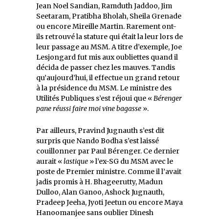
Jean Noel Sandian, Ramduth Jaddoo, Jim
Seetaram, Pratibha Bholah, Sheila Grenade
ou encore Mireille Martin. Rarement ont-
ils retrouvé la stature qui était la leur lors de
leur passage au MSM. A titre d’exemple, Joe
Lesjongard fut mis aux oubliettes quand il
décida de passer chez les mauves. Tandis
qu’aujourd’hui, il effectue un grand retour
à la présidence du MSM. Le ministre des
Utilités Publiques s’est réjoui que «
Bérenger
pane réussi faire moi vine bagasse
».
Par ailleurs, Pravind Jugnauth s’est dit
surpris que Nando Bodha s’est laissé
couillonner par Paul Bérenger. Ce dernier
aurait «
lastique
» l’ex-SG du MSM avec le
poste de Premier ministre. Comme il l’avait
jadis promis à H. Bhageerutty, Madun
Dulloo, Alan Ganoo, Ashock Jugnauth,
Pradeep Jeeha, Jyoti Jeetun ou encore Maya
Hanoomanjee sans oublier Dinesh