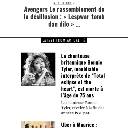
NEXT STORY
Avengers Le rassemblement de
Next
post:
la désillusion : « Lespwar tomb
dan dilo » …
LATEST FROM ACTUALITÉ
La chanteuse
britannique Bonnie
Tyler, inoubliable
interprète de “Total
eclipse of the
heart”, est morte à
l’âge de 75 ans
La chanteuse Bonnie
Tyler, révélée à la fin des
années 1970 par
Uber à Maurice :