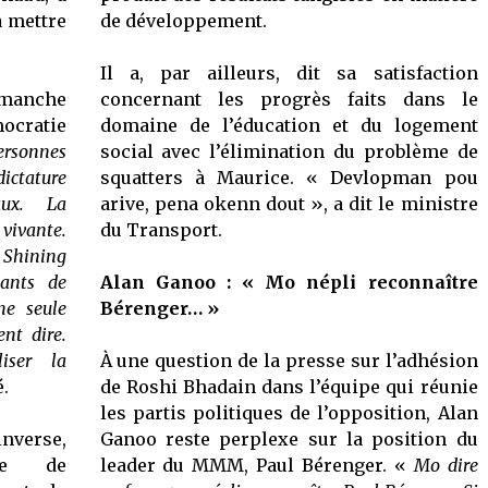
à mettre
de développement.
Il a, par ailleurs, dit sa satisfaction
imanche
concernant les progrès faits dans le
mocratie
domaine de l’éducation et du logement
ersonnes
social avec l’élimination du problème de
ictature
squatters à Maurice. « Devlopman pou
aux. La
arive, pena okenn dout », a dit le ministre
ivante.
du Transport.
e Shining
tants de
Alan Ganoo : « Mo népli reconnaître
ne seule
Bérenger… »
ent dire.
iser la
À une question de la presse sur l’adhésion
é.
de Roshi Bhadain dans l’équipe qui réunie
les partis politiques de l’opposition, Alan
inverse,
Ganoo reste perplexe sur la position du
ête de
leader du MMM, Paul Bérenger. «
Mo dire