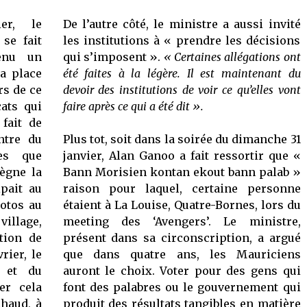
021
er, le
De l’autre côté, le ministre a aussi invité
 se fait
les institutions à « prendre les décisions
enu un
qui s’imposent ».
« Certaines allégations ont
a place
été faites à la légère. Il est maintenant du
rs de ce
devoir des institutions de voir ce qu’elles vont
ats qui
faire après ce qui a été dit ».
 fait de
ntre du
Plus tot, soit dans la soirée du dimanche 31
es que
janvier, Alan Ganoo a fait ressortir que «
ègne la
Bann Morisien kontan ekout bann palab »
ipait au
raison pour laquel, certaine personne
otos au
étaient à La Louise, Quatre-Bornes, lors du
village,
meeting des ‘Avengers’. Le ministre,
tion de
présent dans sa circonscription, a argué
rier, le
que dans quatre ans, les Mauriciens
c et du
auront le choix. Voter pour des gens qui
er cela
font des palabres ou le gouvernement qui
chaud, à
produit des résultats tangibles en matière