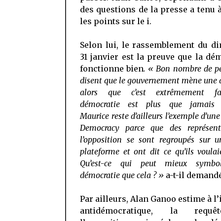
des questions de la presse a tenu 
les points sur le i.
Selon lui, le rassemblement du d
31 janvier est la preuve que la dé
fonctionne bien
. « Bon nombre de p
disent que le gouvernement mène une d
alors que c’est extrêmement f
démocratie est plus que jamais v
Maurice reste d’ailleurs l’exemple d’un
Democracy parce que des représen
l’opposition se sont regroupés sur u
plateforme et ont dit ce qu’ils voulai
Qu’est-ce qui peut mieux symbol
démocratie que cela ? »
a-t-il demand
Par ailleurs, Alan Ganoo estime à l’
antidémocratique, la requ