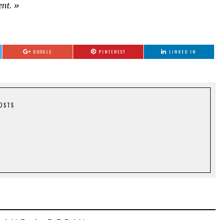
ent. »
GOOGLE
PINTEREST
LINKED IN
POSTS