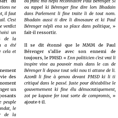
part du
ou franc mo népli reconnaître Paul Bérenger. Si
ctions ne
ou rappel ki Bérenger fine dire lors Bhadain
, il faut
dans Parlement li fine traite li de tout nom.
il. C’est
Bhadain aussi ti dire li dinosaure et ki Paul
e verdict
Bérenger népli ena so place dans politique,
»
hoisi un
fait-il ressortir.
s de la
en a été
Il se dit étonné que le MMM de Paul
 cela et
Bérenger s’allie avec son ennemi de
toujours, le PMSD. «
Enn politicien c’est vrai li
inspire vine au pouvoir mais dans le cas de
ernement
Bérenger li depase tout seki nou ti attane de li.
 vie des
Azordi li fine à genou devant PMSD ki li ti
u moment
critiqué dans le passé. Juste pour déstabilise le
anger un
gouvernement ki fine élu démocratiquement,
posants
zot pe kapave fer tout sorte de compromis,
»
e peuple
ajoute-t-il.
ndat, le
r de la