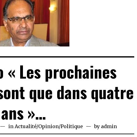
 « Les prochaines
 sont que dans quatre
ans »…
ebruary
in
Actualité
/
Opinion
/
Politique
by
admin
,