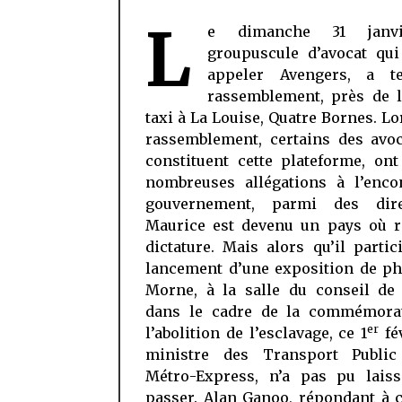
2
L
e dimanche 31 janvi
groupuscule d’avocat qui
appeler Avengers, a t
rassemblement, près de l
taxi à La Louise, Quatre Bornes. Lo
rassemblement, certains des avoc
constituent cette plateforme, ont
nombreuses allégations à l’enco
gouvernement, parmi des dir
Maurice est devenu un pays où r
dictature. Mais alors qu’il partic
lancement d’une exposition de ph
Morne, à la salle du conseil de 
dans le cadre de la commémora
er
l’abolition de l’esclavage, ce 1
fév
ministre des Transport Publi
Métro-Express, n’a pas pu laiss
passer. Alan Ganoo, répondant à 