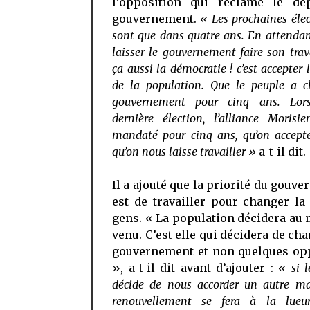
l’opposition qui réclame le dé
gouvernement.
« Les prochaines éle
sont que dans quatre ans. En attendant
laisser le gouvernement faire son trava
ça aussi la démocratie ! c’est accepter l
de la population. Que le peuple a c
gouvernement pour cinq ans. Lor
dernière élection, l’alliance Morisi
mandaté pour cinq ans, qu’on accepte
qu’on nous laisse travailler »
a-t-il dit.
Il a ajouté que la priorité du gouv
est de travailler pour changer la
gens. « La population décidera a
venu. C’est elle qui décidera de ch
gouvernement et non quelques op
», a-t-il dit avant d’ajouter :
« si l
décide de nous accorder un autre ma
renouvellement se fera à la lueu