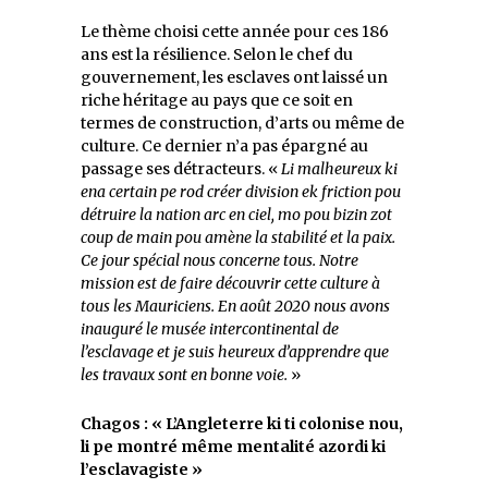
Le thème choisi cette année pour ces 186
ans est la résilience. Selon le chef du
gouvernement, les esclaves ont laissé un
riche héritage au pays que ce soit en
termes de construction, d’arts ou même de
culture. Ce dernier n’a pas épargné au
passage ses détracteurs. «
Li malheureux ki
ena certain pe rod créer division ek friction pou
détruire la nation arc en ciel, mo pou bizin zot
coup de main pou amène la stabilité et la paix.
Ce jour spécial nous concerne tous. Notre
mission est de faire découvrir cette culture à
tous les Mauriciens. En août 2020 nous avons
inauguré le musée intercontinental de
l’esclavage et je suis heureux d’apprendre que
les travaux sont en bonne voie.
»
Chagos : « L’Angleterre ki ti colonise nou,
li pe montré même mentalité azordi ki
l’esclavagiste »