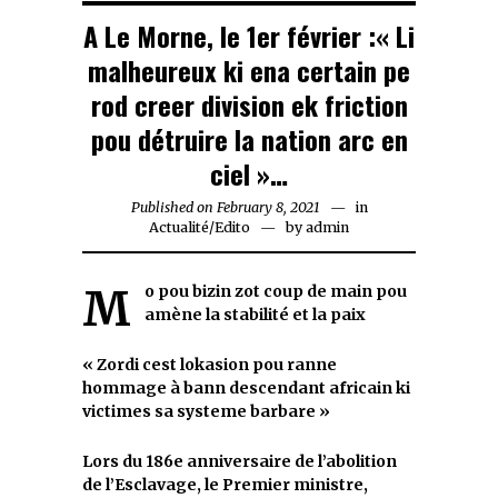
A Le Morne, le 1er février :« Li
malheureux ki ena certain pe
rod creer division ek friction
pou détruire la nation arc en
ciel »…
Published on
February 8, 2021
February
in
Actualité
/
Edito
by
admin
8,
2021
Mo pou bizin zot coup de main pou
amène la stabilité et la paix
« Zordi cest lokasion pou ranne
hommage à bann descendant africain ki
victimes sa systeme barbare »
Lors du 186e anniversaire de l’abolition
de l’Esclavage, le Premier ministre,