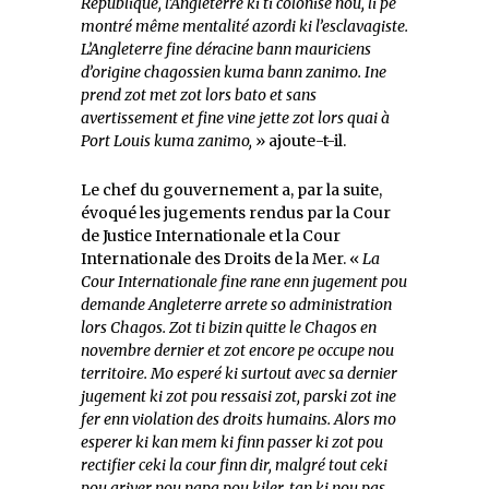
République, l’Angleterre ki ti colonise nou, li pe
montré même mentalité azordi ki l’esclavagiste.
L’Angleterre fine déracine bann mauriciens
d’origine chagossien kuma bann zanimo. Ine
prend zot met zot lors bato et sans
avertissement et fine vine jette zot lors quai à
Port Louis kuma zanimo,
» ajoute-t-il.
Le chef du gouvernement a, par la suite,
évoqué les jugements rendus par la Cour
de Justice Internationale et la Cour
Internationale des Droits de la Mer. «
La
Cour Internationale fine rane enn jugement pou
demande Angleterre arrete so administration
lors Chagos. Zot ti bizin quitte le Chagos en
novembre dernier et zot encore pe occupe nou
territoire. Mo esperé ki surtout avec sa dernier
jugement ki zot pou ressaisi zot, parski zot ine
fer enn violation des droits humains. Alors mo
esperer ki kan mem ki finn passer ki zot pou
rectifier ceki la cour finn dir, malgré tout ceki
pou ariver nou napa pou kiler, tan ki nou pas