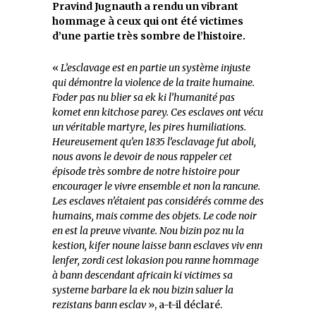
Pravind Jugnauth a rendu un vibrant
hommage à ceux qui ont été victimes
d’une partie très sombre de l’histoire.
«
L’esclavage est en partie un système injuste
qui démontre la violence de la traite humaine.
Foder pas nu blier sa ek ki l’humanité pas
komet enn kitchose parey. Ces esclaves ont vécu
un véritable martyre, les pires humiliations.
Heureusement qu’en 1835 l’esclavage fut aboli,
nous avons le devoir de nous rappeler cet
épisode très sombre de notre histoire pour
encourager le vivre ensemble et non la rancune.
Les esclaves n’étaient pas considérés comme des
humains, mais comme des objets. Le code noir
en est la preuve vivante. Nou bizin poz nu la
kestion, kifer noune laisse bann esclaves viv enn
lenfer, zordi cest lokasion pou ranne hommage
à bann descendant africain ki victimes sa
systeme barbare la ek nou bizin saluer la
rezistans bann esclav
», a-t-il déclaré.