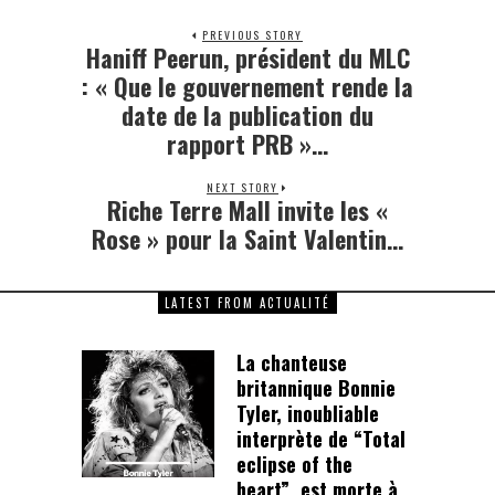
PREVIOUS STORY
Haniff Peerun, président du MLC
Previous
post:
: « Que le gouvernement rende la
date de la publication du
rapport PRB »…
NEXT STORY
Riche Terre Mall invite les «
Next
post:
Rose » pour la Saint Valentin…
LATEST FROM ACTUALITÉ
La chanteuse
britannique Bonnie
Tyler, inoubliable
interprète de “Total
eclipse of the
heart”, est morte à