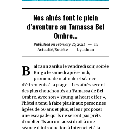
Nos aînés font le plein
d’aventure au Tamassa Bel
Ombre…
Published on
February 25, 2021
February
in
Actualité
/
Société
by
admin
25,
2021
Bal rann zariko le vendredi soir, soirée
Bingo le samedi après-midi,
promenade matinale et séance
d’étirements à la plage… Les aînés seront
des plus chouchoutés au Tamassa de Bel
Ombre. Avec son « Young at heart offer »,
l’hôtel a tenu à faire plaisir aux personnes
âgées de 60 ans et plus, et leur proposer
une escapade qu’ils ne seront pas prêts
d’oublier. Ils auront aussi droit à une
séance d’introduction à Internet et à la