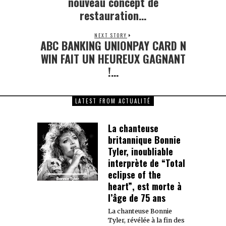
nouveau concept de
restauration…
NEXT STORY
ABC BANKING UNIONPAY CARD N
Next
post:
WIN FAIT UN HEUREUX GAGNANT
!…
LATEST FROM ACTUALITÉ
La chanteuse
britannique Bonnie
Tyler, inoubliable
interprète de “Total
eclipse of the
heart”, est morte à
l’âge de 75 ans
La chanteuse Bonnie
Tyler, révélée à la fin des