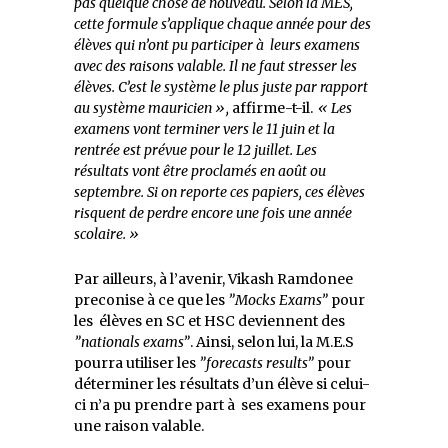
pas quelque chose de nouveau. Selon la MES,
cette formule s’applique chaque année pour des
élèves qui n’ont pu participer à leurs examens
avec des raisons valable. Il ne faut stresser les
élèves. C’est le système le plus juste par rapport
au système mauricien »,
affirme-t-il.
« Les
examens vont terminer vers le 11 juin et la
rentrée est prévue pour le 12 juillet. Les
résultats vont être proclamés en août ou
septembre. Si on reporte ces papiers, ces élèves
risquent de perdre encore une fois une année
scolaire. »
Par ailleurs, à l’avenir, Vikash Ramdonee
preconise à ce que les
”Mocks Exams”
pour
les élèves en SC et HSC deviennent des
”nationals
exams”
. Ainsi, selon lui, la M.E.S
pourra utiliser les
”forecasts results”
pour
déterminer les résultats d’un élève si celui-
ci n’a pu prendre part à ses examens pour
une raison valable.