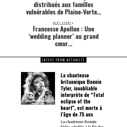
post:
distribués aux familles
vulnérables de Plaine-Verte…
NEXT STORY
Francesse Apollon : Une
Next
post:
‘wedding planner’ au grand
cœur…
LATEST FROM ACTUALITÉ
La chanteuse
britannique Bonnie
Tyler, inoubliable
interprète de “Total
eclipse of the
heart”, est morte à
l’âge de 75 ans
La chanteuse Bonnie
Tyler, révélée à la fin des