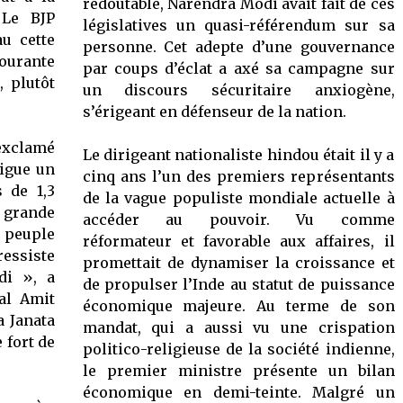
redoutable, Narendra Modi avait fait de ces
 Le BJP
législatives un quasi-référendum sur sa
u cette
personne. Cet adepte d’une gouvernance
ourante
par coups d’éclat a axé sa campagne sur
, plutôt
un discours sécuritaire anxiogène,
s’érigeant en défenseur de la nation.
 exclamé
Le dirigeant nationaliste hindou était il y a
rigue un
cinq ans l’un des premiers représentants
 de 1,3
de la vague populiste mondiale actuelle à
 grande
accéder au pouvoir. Vu comme
u peuple
réformateur et favorable aux affaires, il
ressiste
promettait de dynamiser la croissance et
di », a
de propulser l’Inde au statut de puissance
al Amit
économique majeure. Au terme de son
a Janata
mandat, qui a aussi vu une crispation
 fort de
politico-religieuse de la société indienne,
le premier ministre présente un bilan
économique en demi-teinte. Malgré un