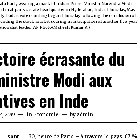
anata Party wearing a mask of Indian Prime Minister Narendra Modi
ad in at party's state head quarter in Hyderabad, India, Thursday, May
early lead as vote counting began Thursday following the conclusion of
sending the stock market soaring in anticipation of another five-year
ationalist leader.(AP Photo/Mahesh Kumar A.)
ctoire écrasante du
inistre Modi aux
atives en Inde
4, 2019
in
Economie
by
admin
 sont
30, heure de Paris – à travers le pays. 67 %