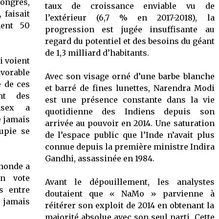
ngrès,
taux de croissance enviable vu de
 faisait
l’extérieur (6,7 % en 2017-2018), la
ment 50
progression est jugée insuffisante au
regard du potentiel et des besoins du géant
de 1,3 milliard d’habitants.
i voient
vorable
Avec son visage orné d’une barbe blanche
e de ces
et barré de fines lunettes, Narendra Modi
nt des
est une présence constante dans la vie
nsex a
quotidienne des Indiens depuis son
e jamais
arrivée au pouvoir en 2014. Une saturation
upie se
de l’espace public que l’Inde n’avait plus
connue depuis la première ministre Indira
Gandhi, assassinée en 1984.
 monde a
n vote
Avant le dépouillement, les analystes
s entre
doutaient que « NaMo » parvienne à
n jamais
réitérer son exploit de 2014 en obtenant la
majorité absolue avec son seul parti. Cette