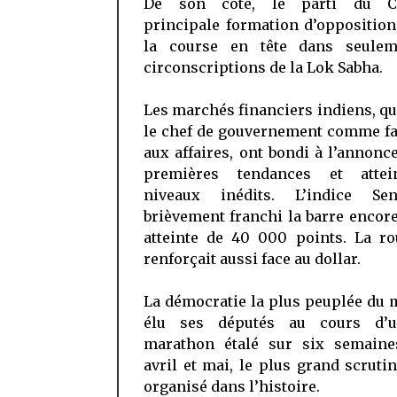
De son côté, le parti du Co
principale formation d’opposition,
la course en tête dans seule
circonscriptions de la Lok Sabha.
Les marchés financiers indiens, qu
le chef de gouvernement comme fa
aux affaires, ont bondi à l’annonc
premières tendances et attei
niveaux inédits. L’indice Se
brièvement franchi la barre encor
atteinte de 40 000 points. La ro
renforçait aussi face au dollar.
La démocratie la plus peuplée du
élu ses députés au cours d’u
marathon étalé sur six semaine
avril et mai, le plus grand scruti
organisé dans l’histoire.