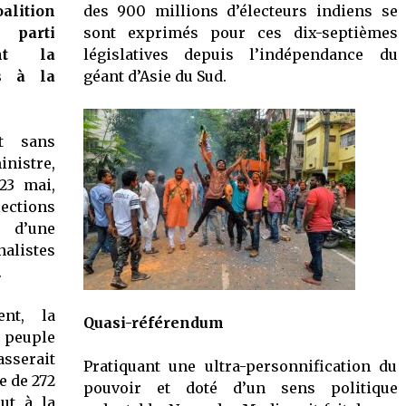
lition
des 900 millions d’électeurs indiens se
parti
sont exprimés pour ces dix-septièmes
ent la
législatives depuis l’indépendance du
s à la
géant d’Asie du Sud.
t sans
inistre,
23 mai,
lections
t d’une
alistes
.
nt, la
Quasi-référendum
u peuple
asserait
Pratiquant une ultra-personnification du
e de 272
pouvoir et doté d’un sens politique
ut à la