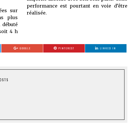
performance est pourtant en voie d’être
ées sur
réalisée.
ns plus
a débuté
soit 4 h
GOOGLE
PINTEREST
LINKED IN
POSTS