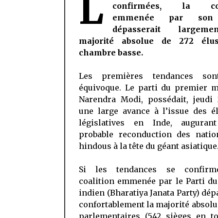
L
confirmées, la coa
emmenée par son 
dépasserait largem
majorité absolue de 272 élu
chambre basse.
Les premières tendances son
équivoque. Le parti du premier m
Narendra Modi, possédait, jeudi 
une large avance à l’issue des é
législatives en Inde, auguran
probable reconduction des nation
hindous à la tête du géant asiatique
Si les tendances se confirme
coalition emmenée par le Parti d
indien (Bharatiya Janata Party) dép
confortablement la majorité absolu
parlementaires (542 sièges en to