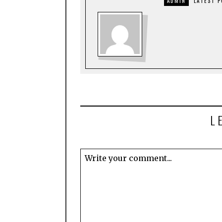
ADMIN
LATEST 
L