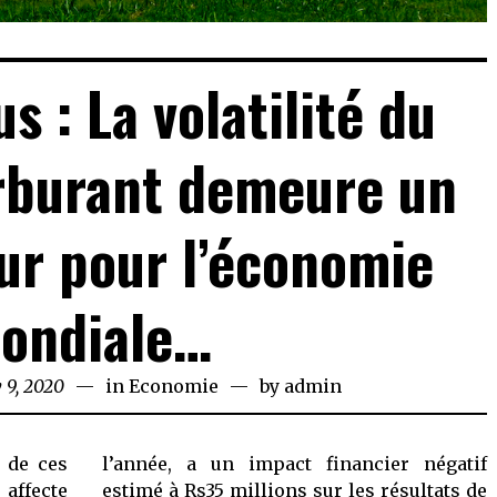
s : La volatilité du
rburant demeure un
ur pour l’économie
ondiale…
 9, 2020
January
in
Economie
by
admin
9,
2020
 de ces
l’année, a un impact financier négatif
affecte
estimé à Rs35 millions sur les résultats de