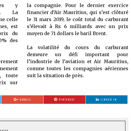
ries y
la compagnie. Pour le dernier exercice
on. La
financier d’Air Mauritius, qui s’est clôturé
me celle
le 31 mars 2019, le coût total du carburant
es, est
s’élevait à Rs 6 milliards avec un prix
prix du
moyen de 71 dollars le baril Brent.
40% des
La volatilité du cours du carburant
demeure un défi important pour
rement
l’industrie de l’aviation et Air Mauritius,
gnement
comme toutes les compagnies aériennes
, toute
suit la situation de près.
rix sur
GOOGLE
PINTEREST
LINKED IN