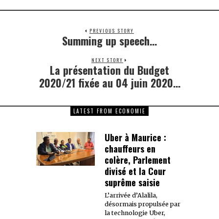
PREVIOUS STORY
Summing up speech…
Previous
post:
NEXT STORY
La présentation du Budget
Next
post:
2020/21 fixée au 04 juin 2020…
LATEST FROM ECONOMIE
Uber à Maurice :
chauffeurs en
colère, Parlement
divisé et la Cour
suprême saisie
L’arrivée d’Alalila,
désormais propulsée par
la technologie Uber,