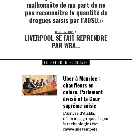
post:
malhonnête de ma part de ne
pas reconnaître la quantité de
drogues saisis par l’ADSU.»
NEXT STORY
LIVERPOOL SE FAIT REPRENDRE
Next
post:
PAR WBA…
LATEST FROM ECONOMIE
Uber à Maurice :
chauffeurs en
colère, Parlement
divisé et la Cour
suprême saisie
L’arrivée d’Alalila,
désormais propulsée par
la technologie Uber,
ravive une tempête