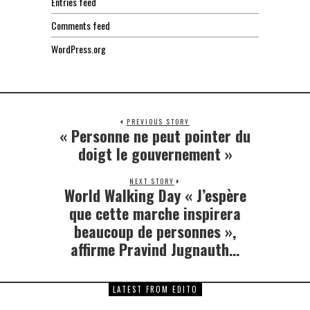
Entries feed
Comments feed
WordPress.org
PREVIOUS STORY
« Personne ne peut pointer du
Previous
post:
doigt le gouvernement »
NEXT STORY
World Walking Day « J’espère
Next
post:
que cette marche inspirera
beaucoup de personnes »,
affirme Pravind Jugnauth…
LATEST FROM EDITO