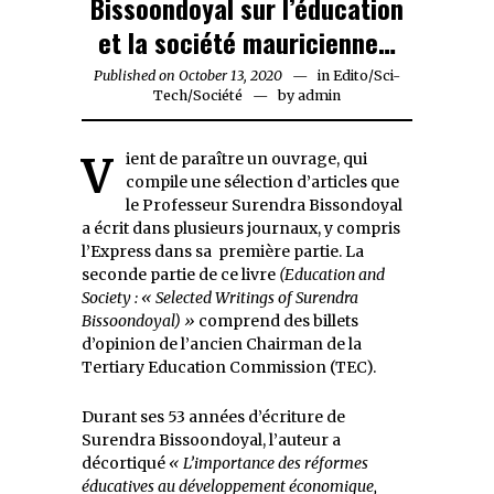
Bissoondoyal sur l’éducation
et la société mauricienne…
Published on
October 13, 2020
October
in
Edito
/
Sci-
Tech
/
Société
by
13,
admin
2020
Vient de paraître un ouvrage, qui
compile une sélection d’articles que
le Professeur Surendra Bissondoyal
a écrit dans plusieurs journaux, y compris
l’Express dans sa première partie. La
seconde partie de ce livre
(Education and
Society : « Selected Writings of Surendra
Bissoondoyal) »
comprend des billets
d’opinion de l’ancien Chairman de la
Tertiary Education Commission (TEC).
Durant ses 53 années d’écriture de
Surendra Bissoondoyal, l’auteur a
décortiqué
« L’importance des réformes
éducatives au développement économique,