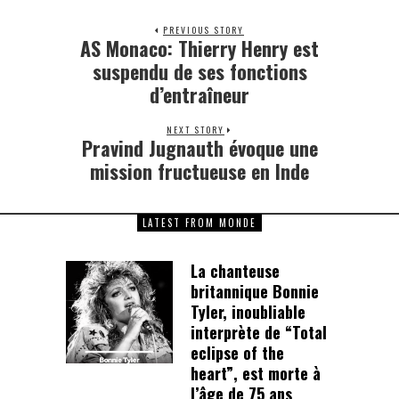
PREVIOUS STORY
AS Monaco: Thierry Henry est
Previous
post:
suspendu de ses fonctions
d’entraîneur
NEXT STORY
Pravind Jugnauth évoque une
Next
post:
mission fructueuse en Inde
LATEST FROM MONDE
La chanteuse
britannique Bonnie
Tyler, inoubliable
interprète de “Total
eclipse of the
heart”, est morte à
l’âge de 75 ans