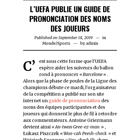
L’UEFA PUBLIE UN GUIDE DE
PRONONCIATION DES NOMS
DES JOUEURS
Published on
September 18, 2019
in
Monde
/
Sports
by
admin
C’est sous cette forme que l’UEFA
espère aider les suiveurs du ballon
rond à prononcer «
Barcelone
» .
Alors que la phase de poules de la Ligue des
champions débute ce mardi, l’organisateur
de la compétition a publié sur son site
internet un
guide de prononciation
des
noms des équipes participantes et des
joueurs qui donnent le plus de fil à retordre
aux commentateurs. Antoine Griezmann
devient ainsi «
An-twan Gree-ez-man
» ,
Łukasz Piszczek «
Woo-cah Peesh-check
» et
Wojciech Szczęsny «
Voy-check Sh-chens-