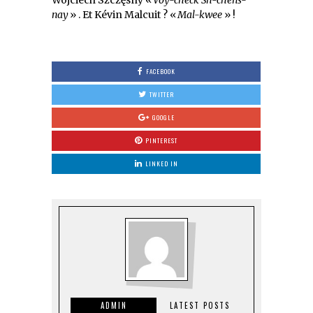
nay
» . Et Kévin Malcuit ? «
Mal-kwee
» !
FACEBOOK
TWITTER
GOOGLE
PINTEREST
LINKED IN
ADMIN
LATEST POSTS