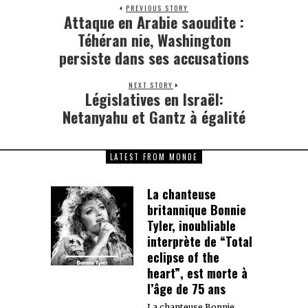
PREVIOUS STORY
Attaque en Arabie saoudite :
Previous
post:
Téhéran nie, Washington
persiste dans ses accusations
NEXT STORY
Législatives en Israël:
Next
post:
Netanyahu et Gantz à égalité
LATEST FROM MONDE
La chanteuse
britannique Bonnie
Tyler, inoubliable
interprète de “Total
eclipse of the
heart”, est morte à
l’âge de 75 ans
La chanteuse Bonnie