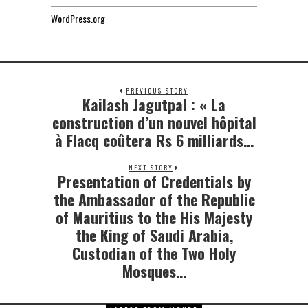
WordPress.org
PREVIOUS STORY
Kailash Jagutpal : « La
Previous
post:
construction d’un nouvel hôpital
à Flacq coûtera Rs 6 milliards…
NEXT STORY
Presentation of Credentials by
Next
post:
the Ambassador of the Republic
of Mauritius to the His Majesty
the King of Saudi Arabia,
Custodian of the Two Holy
Mosques…