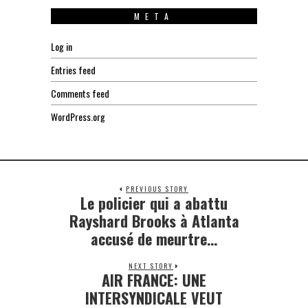
META
Log in
Entries feed
Comments feed
WordPress.org
PREVIOUS STORY
Le policier qui a abattu
Previous
post:
Rayshard Brooks à Atlanta
accusé de meurtre…
NEXT STORY
AIR FRANCE: UNE
Next
post:
INTERSYNDICALE VEUT