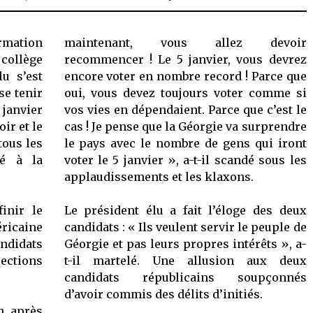
16,
2020
rmation
maintenant, vous allez devoir
collège
recommencer ! Le 5 janvier, vous devrez
lu s’est
encore voter en nombre record ! Parce que
se tenir
oui, vous devez toujours voter comme si
janvier
vos vies en dépendaient. Parce que c’est le
ir et le
cas ! Je pense que la Géorgie va surprendre
tous les
le pays avec le nombre de gens qui iront
té à la
voter le 5 janvier », a-t-il scandé sous les
applaudissements et les klaxons.
inir le
Le président élu a fait l’éloge des deux
éricaine
candidats : « Ils veulent servir le peuple de
andidats
Géorgie et pas leurs propres intérêts », a-
ections
t-il martelé. Une allusion aux deux
candidats républicains soupçonnés
d’avoir commis des délits d’initiés.
n, après