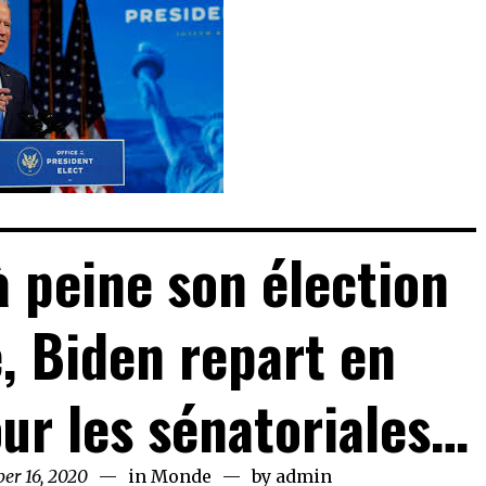
à peine son élection
, Biden repart en
r les sénatoriales…
er 16, 2020
December
in
Monde
by
admin