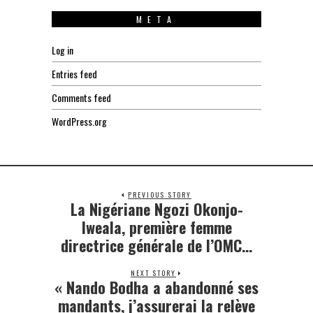
META
Log in
Entries feed
Comments feed
WordPress.org
PREVIOUS STORY
La Nigériane Ngozi Okonjo-
Previous
post:
Iweala, première femme
directrice générale de l’OMC…
NEXT STORY
« Nando Bodha a abandonné ses
Next
post:
mandants, j’assurerai la relève