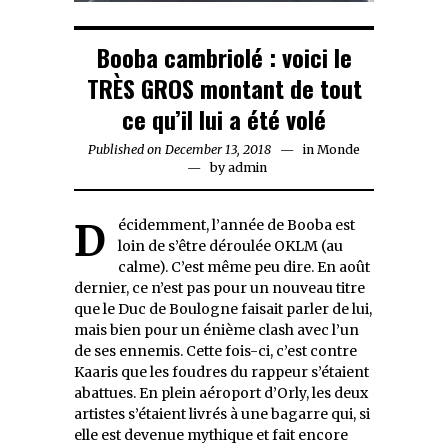
Booba cambriolé : voici le
TRÈS GROS montant de tout
ce qu’il lui a été volé
Published on
December 13, 2018
December
in
Monde
by
admin
12,
2018
Décidemment, l’année de Booba est
loin de s’être déroulée OKLM (au
calme). C’est même peu dire. En août
dernier, ce n’est pas pour un nouveau titre
que le Duc de Boulogne faisait parler de lui,
mais bien pour un énième clash avec l’un
de ses ennemis. Cette fois-ci, c’est contre
Kaaris que les foudres du rappeur s’étaient
abattues. En plein aéroport d’Orly, les deux
artistes s’étaient livrés à une bagarre qui, si
elle est devenue mythique et fait encore