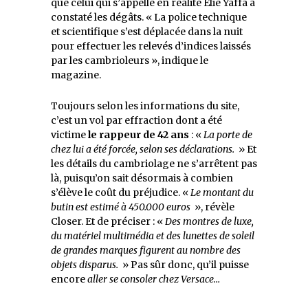
que celui qui s’appelle en réalité Elie Yaffa a
constaté les dégâts. « La police technique
et scientifique s’est déplacée dans la nuit
pour effectuer les relevés d’indices laissés
par les cambrioleurs », indique le
magazine.
Toujours selon les informations du site,
c’est un vol par effraction dont a été
victime
le rappeur de 42 ans
: «
La porte de
chez lui a été forcée, selon ses déclarations.
» Et
les détails du cambriolage ne s’arrêtent pas
là, puisqu’on sait désormais à combien
s’élève le coût du préjudice. «
Le montant du
butin est estimé à 450.000 euros
», révèle
Closer. Et de préciser : «
Des montres de luxe,
du matériel multimédia et des lunettes de soleil
de grandes marques figurent au nombre des
objets disparus.
» Pas sûr donc, qu’il puisse
encore
aller se consoler chez Versace…