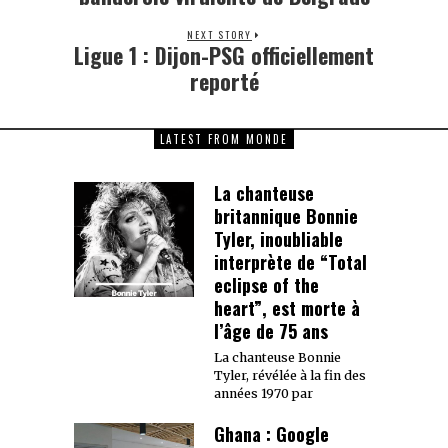
NEXT STORY
Ligue 1 : Dijon-PSG officiellement
Next
post:
reporté
LATEST FROM MONDE
La chanteuse
britannique Bonnie
Tyler, inoubliable
interprète de “Total
eclipse of the
heart”, est morte à
l’âge de 75 ans
La chanteuse Bonnie
Tyler, révélée à la fin des
années 1970 par
Ghana : Google