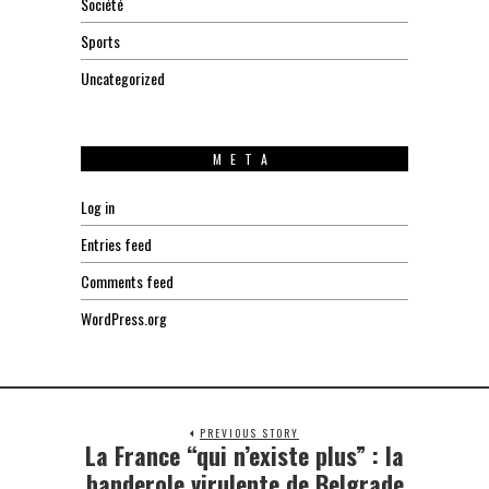
Société
Sports
Uncategorized
META
Log in
Entries feed
Comments feed
WordPress.org
PREVIOUS STORY
La France “qui n’existe plus” : la
Previous
post:
banderole virulente de Belgrade