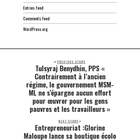
Entries feed
Comments feed
WordPress.org
PREVIOUS STORY
Tulsyraj Benydhin, PPS «
Previous
post:
Contrairement à l’ancien
régime, le gouvernement MSM-
ML ne s’épargne aucun effort
pour œuvrer pour les gens
pauvres et les travailleurs »
NEXT STORY
Entrepreneuriat :Glorine
Next
post:
Maloupe lance sa boutique écolo