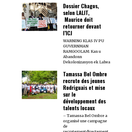
Dossier Chagos,
selon LALIT,
Maurice doit
retourner devant
l’ICJ
WARNING KLAS IV PU
GUVERNMAN
RAMGOOLAM: Kan u
Abandonn
Dekolonizasyon ek Lalwa
Tamassa Bel Ombre
recrute des jeunes
Rodriguais et mise
sur le
développement des
talents locaux
– Tamassa Bel Ombre a
organisé une campagne
de
recrutementdirectement