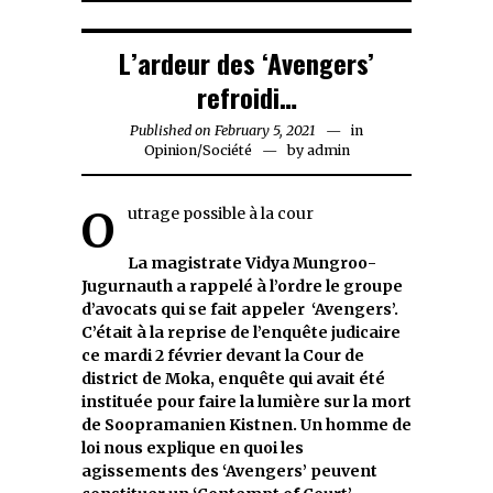
L’ardeur des ‘Avengers’
refroidi…
Published on
February 5, 2021
February
in
Opinion
/
Société
by
admin
5,
2021
Outrage possible à la cour
La magistrate
Vidya Mungroo-
Jugurnauth a rappelé à l’ordre le groupe
d’avocats qui se fait appeler ‘Avengers’.
C’était à la reprise de l’enquête judicaire
ce mardi 2 février devant la Cour de
district de Moka, enquête qui avait été
instituée pour faire la lumière sur la mort
de Soopramanien Kistnen. Un homme de
loi nous explique en quoi les
agissements des ‘Avengers’ peuvent