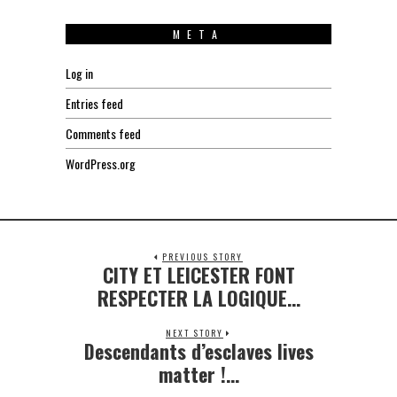
META
Log in
Entries feed
Comments feed
WordPress.org
PREVIOUS STORY
CITY ET LEICESTER FONT
Previous
post:
RESPECTER LA LOGIQUE…
NEXT STORY
Descendants d’esclaves lives
Next
post:
matter !…