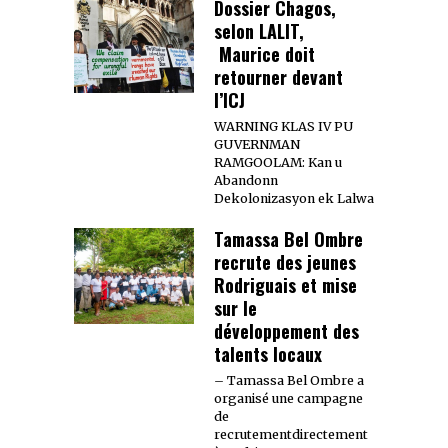
Dossier Chagos,
selon LALIT,
Maurice doit
retourner devant
l’ICJ
WARNING KLAS IV PU
GUVERNMAN
RAMGOOLAM: Kan u
Abandonn
Dekolonizasyon ek Lalwa
Tamassa Bel Ombre
recrute des jeunes
Rodriguais et mise
sur le
développement des
talents locaux
– Tamassa Bel Ombre a
organisé une campagne
de
recrutementdirectement