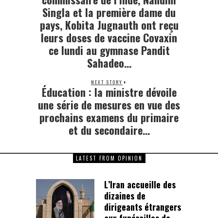
Singla et la première dame du
pays, Kobita Jugnauth ont reçu
leurs doses de vaccine Covaxin
ce lundi au gymnase Pandit
Sahadeo…
NEXT STORY
Éducation : la ministre dévoile
Next
post:
une série de mesures en vue des
prochains examens du primaire
et du secondaire…
LATEST FROM OPINION
L’Iran accueille des
dizaines de
dirigeants étrangers
aux funérailles de