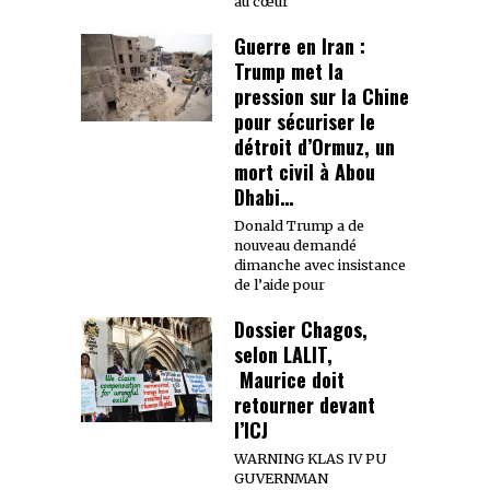
au cœur
Guerre en Iran :
Trump met la
pression sur la Chine
pour sécuriser le
détroit d’Ormuz, un
mort civil à Abou
Dhabi…
Donald Trump a de
nouveau demandé
dimanche avec insistance
de l’aide pour
Dossier Chagos,
selon LALIT,
Maurice doit
retourner devant
l’ICJ
WARNING KLAS IV PU
GUVERNMAN