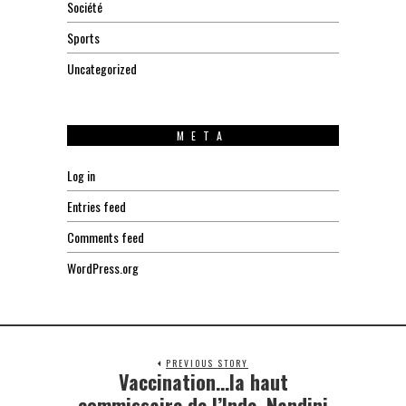
Société
Sports
Uncategorized
META
Log in
Entries feed
Comments feed
WordPress.org
PREVIOUS STORY
Vaccination…la haut
Previous
post:
commissaire de l’Inde, Nandini