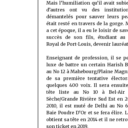
Mais l’humiliation qu’il avait subi
d’autres ont vu des institutio
démantelés pour sauver leurs pea
était resté en travers de la gorge.
a cet époque, il a eu le loisir de sa
succès de son fils, étudiant au 
Royal de Port-Louis, devenir lauréat
Enseignant de profession, il se p
luxe de battre un certain Harish
au No 12 à Mahebourg/Plaine Magn
de sa première tentative élector
quelques 400 voix. Il sera ensuit
tête liste au No 10 à Bel-Air 
Sèche/Grande Rivière Sud Est en 
2010, il est muté de Delhi au No 
Baie Poudre D’Or et se fera élire
obtient sa tête en 2014 et il ne retr
son ticket en 2019.