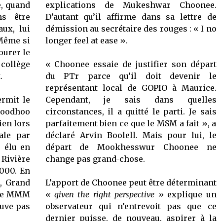
e, quand
explications de Mukeshwar Choonee.
ns être
D’autant qu’il affirme dans sa lettre de
ux, lui
démission au secrétaire des rouges : « I no
 Même si
longer feel at ease ».
vourer le
collège
« Choonee essaie de justifier son départ
.
du PTr parce qu’il doit devenir le
représentant local de GOPIO à Maurice.
ermit le
Cependant, je sais dans quelles
 Boodhoo
circonstances, il a quitté le parti. Je sais
ien lors
parfaitement bien ce que le MSM a fait », a
ale par
déclaré Arvin Boolell. Mais pour lui, le
e élu en
départ de Mookhesswur Choonee ne
Rivière
change pas grand-chose.
2000. En
6, Grand
L’apport de Choonee peut être déterminant
. Le MMM
« given the right perspective »
explique un
ouve pas
observateur qui n’entrevoit pas que ce
dernier puisse, de nouveau, aspirer à la