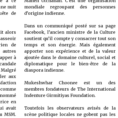
né à ce
Mahen Utchanah. C’est une organisation
une nuit
mondiale regroupant des personnes
quête de
d’origine indienne.
Dans un communiqué posté sur sa page
it alors
Facebook, l’ancien ministre de la Culture
asseoir
soutient qu’il compte y consacrer tout son
rien de
temps et son énergie. Mais également
autres
apporter son expérience et de la valeur
happer à
ajoutée dans le domaine culturel, social et
candale
diplomatique pour le bien-être de la
 Malgré
diaspora indienne.
ler aux
sfaction
Mukeshwhar Choonee est un des
er comme
membres fondateurs de The International
e nommé
Indenture Girmitiyas Foundation.
rice en
ui avait
Toutefois les observateurs avisés de la
 au MSM.
scène politique locales ne gobent pas les