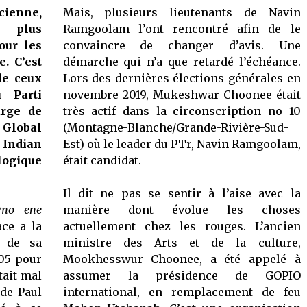
enne,
Mais, plusieurs lieutenants de Navin
, plus
Ramgoolam l’ont rencontré afin de le
ur les
convaincre de changer d’avis. Une
e. C’est
démarche qui n’a que retardé l’échéance.
de ceux
Lors des dernières élections générales en
 Parti
novembre 2019, Mukeshwar Choonee était
arge de
très actif dans la circonscription no 10
Global
(Montagne-Blanche/Grande-Rivière-Sud-
 Indian
Est) où le leader du PTr, Navin Ramgoolam,
logique
était candidat.
Il dit ne pas se sentir à l’aise avec la
 mo ene
manière dont évolue les choses
ace a la
actuellement chez les rouges. L’ancien
s de sa
ministre des Arts et de la culture,
05 pour
Mookhesswur Choonee, a été appelé à
tait mal
assumer la présidence de GOPIO
 de Paul
international, en remplacement de feu