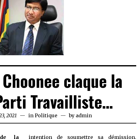
Choonee claque la
arti Travailliste…
23, 2021
April
in
Politique
by
admin
23,
2021
 de la
intention de soumettre sa démission.