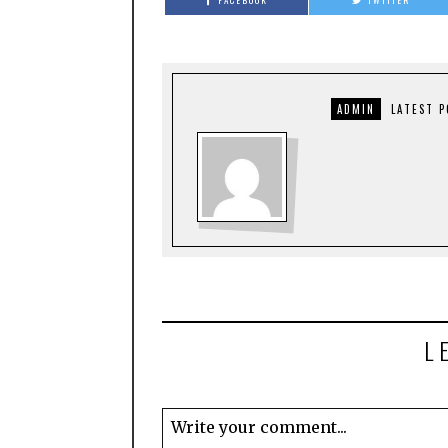
FACEBOOK
TWITTER
ADMIN
LATEST 
L