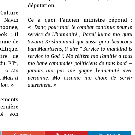
députation.
 Culture
 Navin
Ce a quoi l’ancien ministre répond :
oonee,
« Donc, pour moi, le combat continue pour le
ok : Il
service de L’humanité ; Pareil kuma mo guru
ionne de
Swami Krishnanand qui aussi guru beaucoup
litique.
ban Mauriciens, ti dire ” Service to mankind is
ttre de
service to God “. Mo réitère mo l’amitié a tous
du PTr,
mo bane camarades politiciens de tous bord –
e : «
Mo
jamais mo pas ine gagne l’ennemité avec
. Mais ti
personne. Mo assume mo choix de servir
sion.
»
autrement. »
nements
dernière
ié son