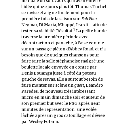
mandale du soir. Alors qu’il avait enterré
l’idée quinze jours plus tôt, Thomas Tuchel
se ravise et aligne finalement pour la
première fois de la saison son
Fab Four
–
Neymar, Di María, Mbappé, Icardi – afin de
tester sa viabilité. Résultat ? La petite bande
traverse la première période avec
décontraction et panache, à l’aise comme
sur un passage piéton d’Abbey Road, et n’a
besoin que de quelques chansons pour
faire taire la salle stéphanoise malgré une
boulette locale envoyée en contre par
Denis Bouanga juste à côté du poteau
gauche de Navas. Elle a surtout besoin de
faire monter sur scène un
guest
, Leandro
Paredes, de nouveau très intéressant
micro en main dimanche soir et auteur de
son premier but avec le PSG après neuf
minutes de représentation : une volée
lâchée après un gros cafouillage et déviée
par Wesley Fofana.