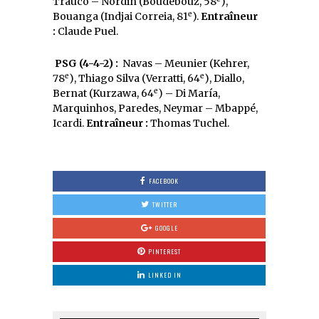
Trauco – Nordin (Boudebouz, 58
),
e
Bouanga (Indjai Correia, 81
).
Entraîneur
:
Claude Puel.
PSG (4-4-2) :
Navas – Meunier (Kehrer,
e
e
78
), Thiago Silva (Verratti, 64
), Diallo,
e
Bernat (Kurzawa, 64
) – Di María,
Marquinhos, Paredes, Neymar – Mbappé,
Icardi.
Entraîneur :
Thomas Tuchel.
FACEBOOK
TWITTER
GOOGLE
PINTEREST
LINKED IN