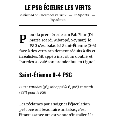
LE PSG ÉCŒURE LES VERTS
Published on
December 17, 2019
December
in
Sports
by
admin
17,
2019
Pour la première de son Fab Four (Di
María, Icardi, Mbappé, Neymar), le
PSG s’est baladé à Saint-Étienne (0-4)
face à des Verts rapidement réduits à dix et
irréalistes. Mbappé a inscrit un doublé, et
Paredes a avalé son premier but en Ligue 1.
Saint-Étienne 0-4 PSG
e
e
e
Buts : Paredes (9
), Mbappé (43
, 90
) et Icardi
e
(73
) pour le PSG
Les réclames pour soigner l’éjaculation
précoce ont beau faire un tabac, c’est
l’impuissance qui est venue s’installer à la