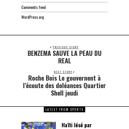
Comments feed
WordPress.org
PREVIOUS STORY
BENZEMA SAUVE LA PEAU DU
Previous
post:
REAL
NEXT STORY
Roche Bois Le gouvernent à
Next
post:
l’écoute des doléances Quartier
Shell jeudi
LATEST FROM SPORTS
Haïti lésé par