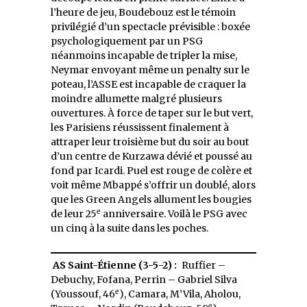
l’heure de jeu, Boudebouz est le témoin
privilégié d’un spectacle prévisible : boxée
psychologiquement par un PSG
néanmoins incapable de tripler la mise,
Neymar envoyant même un penalty sur le
poteau, l’ASSE est incapable de craquer la
moindre allumette malgré plusieurs
ouvertures. À force de taper sur le but vert,
les Parisiens réussissent finalement à
attraper leur troisième but du soir au bout
d’un centre de Kurzawa dévié et poussé au
fond par Icardi. Puel est rouge de colère et
voit même Mbappé s’offrir un doublé, alors
que les Green Angels allument les bougies
e
de leur 25
anniversaire. Voilà le PSG avec
un cinq à la suite dans les poches.
AS Saint-Étienne (3-5-2) :
Ruffier –
Debuchy, Fofana, Perrin – Gabriel Silva
e
(Youssouf, 46
), Camara, M’Vila, Aholou,
e