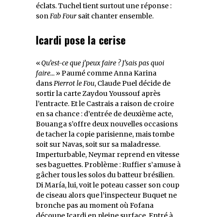
éclats. Tuchel tient surtout une réponse :
son
Fab Four
sait chanter ensemble.
Icardi pose la cerise
«
Qu’est-ce que j’peux faire ? J’sais pas quoi
faire…
» Paumé comme Anna Karina
dans
Pierrot le Fou
, Claude Puel décide de
sortir la carte Zaydou Youssouf après
l’entracte. Et le Castrais a raison de croire
en sa chance : d’entrée de deuxième acte,
Bouanga s’offre deux nouvelles occasions
de tacher la copie parisienne, mais tombe
soit sur Navas, soit sur sa maladresse.
Imperturbable, Neymar reprend en vitesse
ses baguettes. Problème : Ruffier s’amuse à
gâcher tous les solos du batteur brésilien.
Di María, lui, voit le poteau casser son coup
de ciseau alors que l’inspecteur Buquet ne
bronche pas au moment où Fofana
découpe Icardi en pleine surface. Entré à