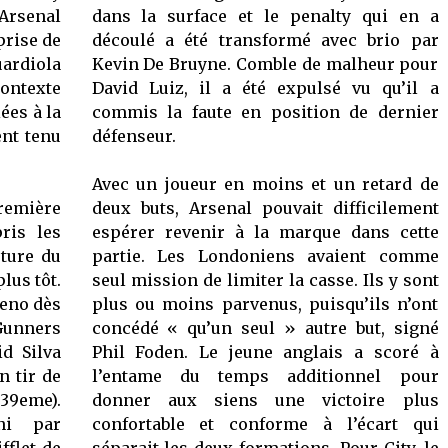
 Arsenal
dans la surface et le penalty qui en a
prise de
découlé a été transformé avec brio par
ardiola
Kevin De Bruyne. Comble de malheur pour
contexte
David Luiz, il a été expulsé vu qu’il a
ées à la
commis la faute en position de dernier
ent tenu
défenseur.
Avec un joueur en moins et un retard de
remière
deux buts, Arsenal pouvait difficilement
ris les
espérer revenir à la marque dans cette
rture du
partie. Les Londoniens avaient comme
lus tôt.
seul mission de limiter la casse. Ils y sont
Leno dès
plus ou moins parvenus, puisqu’ils n’ont
Gunners
concédé « qu’un seul » autre but, signé
id Silva
Phil Foden. Le jeune anglais a scoré à
n tir de
l’entame du temps additionnel pour
9eme).
donner aux siens une victoire plus
ini par
confortable et conforme à l’écart qui
fflet de
séparait les deux formations. Pour City, le