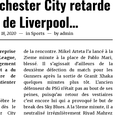
chester City retarde
e de Liverpool…
 18, 2020
June
in
Sports
by
admin
18,
2020
 reprise
de la rencontre. Mikel Arteta l’a lancé à la
ague,
25eme minute à la place de Pablo Mari,
gement
blessé. Il s’agissait d’ailleurs de la
et a du
deuxième défection du match pour les
cre de
Gunners après la sortie de Granit Xhaka
tienter
quelques minutes plus tôt. L’ancien
défenseur du PSG n’était pas au bout de ses
peines, puisqu’au retour des vestiaires
èbre le
c’est encore lui qui a provoqué le but de
 dès le
break des Sky Blues. A la 51eme minute, il a
r City
neutralisé irrégulièrement Riyad Mahrez