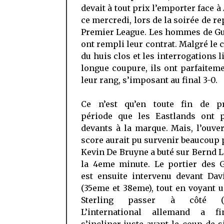
devait à tout prix l’emporter face à
ce mercredi, lors de la soirée de re
Premier League. Les hommes de Gu
ont rempli leur contrat. Malgré le 
du huis clos et les interrogations li
longue coupure, ils ont parfaitem
leur rang, s’imposant au final 3-0.
Ce n’est qu’en toute fin de p
période que les Eastlands ont p
devants à la marque. Mais, l’ouve
score aurait pu survenir beaucoup p
Kevin De Bruyne a buté sur Bernd 
la 4eme minute. Le portier des 
est ensuite intervenu devant Dav
(35eme et 38eme), tout en voyant u
Sterling passer à côté (3
L’international allemand a f
s’incliner juste avant le coup de si