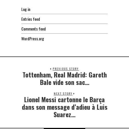
Log in
Entries feed
Comments feed
WordPress.org
PREVIOUS STORY
Tottenham, Real Madrid: Gareth
Previous
post:
Bale vide son sac…
NEXT STORY
Lionel Messi cartonne le Barça
Next
post:
dans son message d’adieu à Luis
Suarez…