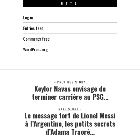
META
Log in
Entries feed
Comments feed
WordPress.org
PREVIOUS STORY
Keylor Navas envisage de
Previous
post:
terminer carrière au PSG…
NEXT STORY
Le message fort de Lionel Messi
Next
post:
à l’Argentine, les petits secrets
d’Adama Traoré…