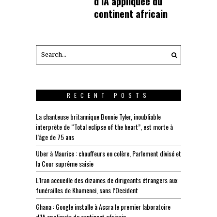
d’IA appliquée du
continent africain
RECENT POSTS
La chanteuse britannique Bonnie Tyler, inoubliable
interprète de “Total eclipse of the heart”, est morte à
l’âge de 75 ans
Uber à Maurice : chauffeurs en colère, Parlement divisé et
la Cour suprême saisie
L’Iran accueille des dizaines de dirigeants étrangers aux
funérailles de Khamenei, sans l’Occident
Ghana : Google installe à Accra le premier laboratoire
d’IA appliquée du continent africain