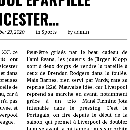
EICESTER…
er 23, 2020
November
in
Sports
by
admin
23,
2020
 XXL ce
Peut-être grisés par le beau cadeau de
eds
ont
l’ami Evans, les joueurs de Jürgen Klopp
eicester
sont à deux doigts de rendre la pareille à
 et dans
ceux de Brendan Rodgers dans la foulée.
breuses
Mais Barnes, bien servi par Vardy, rate sa
celle de
reprise (22e). Mauvaise idée, car Liverpool
u, car à
reprend sa marche en avant, notamment
 n’a pas
grâce à un trio Mané-Firmino-Jota
uvée, et
intenable dans le pressing. C’est le
iverpool
Portugais, on fire depuis le début de la
League.
saison, qui permet à Liverpool de doubler
la mise avant la mi-temps : mis sur orbite