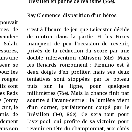
Brésilien en panne de réalisme (56e).
Ray Clemence, disparition d’un héros
 pouvait
mmes de
C’est à l’heure de jeu que Leicester décide
xander-
de rentrer dans la partie. Et les Foxes
 Salah.
manquent de peu l’occasion de revenir,
essures,
privés de la réduction du score par une
dans une
double intervention d’Alisson (61e). Mais
seur se
les Renards ronronnent : Firmino est à
pour les
deux doigts d’en profiter, mais ses deux
 rouges
tentatives sont stoppées par le poteau
ils sont
puis sur la ligne, pour quelques
les Reds
millimètres (76e). Mais la chance finit par
e Jonny
sourire à l’avant-centre : la lumière vient
cuir, le
d’un corner, parfaitement coupé par le
emis de
Brésilien (3-0, 86e). Ce sera tout pour
ordement
Liverpool, qui profite de sa victoire pour
dans son
revenir en tête du championnat, aux côtés