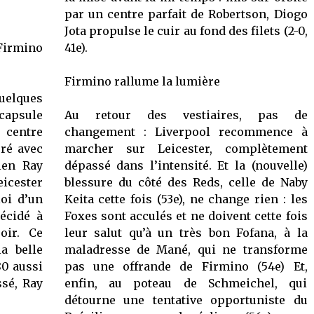
par un centre parfait de Robertson, Diogo
Jota propulse le cuir au fond des filets (2-0,
t Firmino
41e).
Firmino rallume la lumière
Quelques
 capsule
Au retour des vestiaires, pas de
centre
changement : Liverpool recommence à
oré avec
marcher sur Leicester, complètement
ien Ray
dépassé dans l’intensité. Et la (nouvelle)
eicester
blessure du côté des Reds, celle de Naby
loi d’un
Keita cette fois (53e), ne change rien : les
écidé à
Foxes sont acculés et ne doivent cette fois
oir. Ce
leur salut qu’à un très bon Fofana, à la
a belle
maladresse de Mané, qui ne transforme
80 aussi
pas une offrande de Firmino (54e) Et,
ssé, Ray
enfin, au poteau de Schmeichel, qui
détourne une tentative opportuniste du