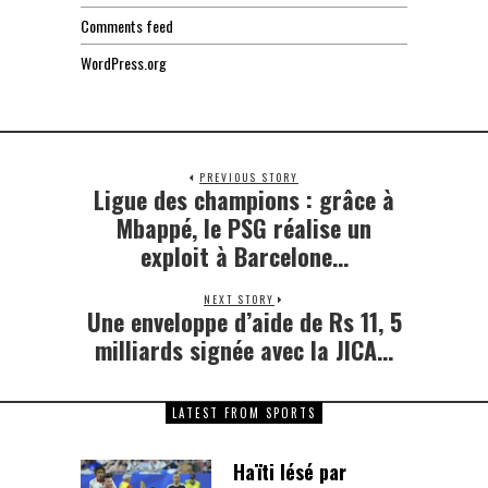
Comments feed
WordPress.org
PREVIOUS STORY
Ligue des champions : grâce à
Previous
post:
Mbappé, le PSG réalise un
exploit à Barcelone…
NEXT STORY
Une enveloppe d’aide de Rs 11, 5
Next
post:
milliards signée avec la JICA…
LATEST FROM SPORTS
Haïti lésé par