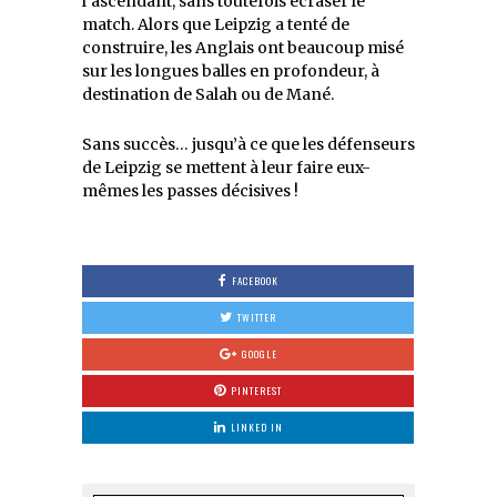
l’ascendant, sans toutefois écraser le
match. Alors que Leipzig a tenté de
construire, les Anglais ont beaucoup misé
sur les longues balles en profondeur, à
destination de Salah ou de Mané.
Sans succès… jusqu’à ce que les défenseurs
de Leipzig se mettent à leur faire eux-
mêmes les passes décisives !
FACEBOOK
TWITTER
GOOGLE
PINTEREST
LINKED IN