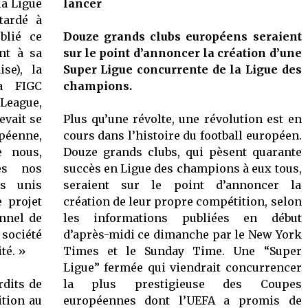
la Ligue
lancer
tardé à
blié ce
Douze grands clubs européens seraient
nt à sa
sur le point d’annoncer la création d’une
ise), la
Super Ligue concurrente de la Ligue des
la FIGC
champions.
 League,
evait se
Plus qu’une révolte, une révolution est en
péenne,
cours dans l’histoire du football européen.
e nous,
Douze grands clubs, qui pèsent quarante
es nos
succès en Ligue des champions à eux tous,
ns unis
seraient sur le point d’annoncer la
 projet
création de leur propre compétition, selon
onnel de
les informations publiées en début
 société
d’après-midi ce dimanche par le New York
té. »
Times et le Sunday Time. Une “Super
Ligue” fermée qui viendrait concurrencer
rdits de
la plus prestigieuse des Coupes
ition au
européennes dont l’UEFA a promis de