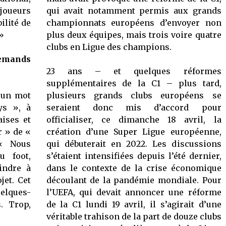
joueurs
qui avait notamment permis aux grands
ilité de
championnats européens d’envoyer non
»
plus deux équipes, mais trois voire quatre
clubs en Ligue des champions.
emands
23 ans – et quelques réformes
supplémentaires de la C1 – plus tard,
u un mot
plusieurs grands clubs européens se
ys », à
seraient donc mis d’accord pour
ises et
officialiser, ce dimanche 18 avril, la
r » de «
création d’une Super Ligue européenne,
 « Nous
qui débuterait en 2022. Les discussions
u foot,
s’étaient intensifiées depuis l’été dernier,
oindre à
dans le contexte de la crise économique
jet. Cet
découlant de la pandémie mondiale. Pour
uelques-
l’UEFA, qui devait annoncer une réforme
. Trop,
de la C1 lundi 19 avril, il s’agirait d’une
véritable trahison de la part de douze clubs