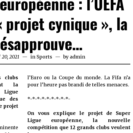
européenne : l’UEFA
 projet cynique », la
désapprouve…
l 20, 2021
April
in
Sports
by
admin
20,
2021
s clubs
l’Euro ou la Coupe du monde. La Fifa n’a
ent la
pour l’heure pas brandi de telles menaces.
 Ligue
gue des
*-*-*-*-*-*-*-*-*-
 projet
On vous explique le projet de Super
Ligue européenne, la nouvelle
mminente
compétition que 12 grands clubs veulent