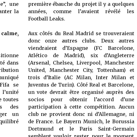
e”, une
première ébauche du projet il y a quelques
anter la
années, comme l’avaient révélé les
Football Leaks.
alme,
Aux côtés du Real Madrid se trouveraient
donc onze autres clubs. Deux autres
viendraient d’Espagne (FC Barcelone,
sitionne
Atlético de Madrid), six d’Angleterre
ité dans
(Arsenal, Chelsea, Liverpool, Manchester
ribution
United, Manchester City, Tottenham) et
muniqué
trois d’Italie (AC Milan, Inter Milan et
Fifa se
Juventus de Turin). Côté Real et Barcelone,
 l’unité
un vote devrait être organisé auprès des
e toutes
socios pour obtenir l’accord d’une
ns des
participation à cette compétition. Aucun
ger un
club ne provient donc ni d’Allemagne, ni
quilibré
de France. Le Bayern Munich, le Borussia
Dortmund et le Paris Saint-Germain
semblent vouloir rester pour le moment