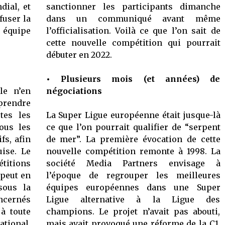
dial, et
sanctionner les participants dimanche
fuser la
dans un communiqué avant même
 équipe
l’officialisation. Voilà ce que l’on sait de
cette nouvelle compétition qui pourrait
débuter en 2022.
• Plusieurs mois (et années) de
lle n’en
négociations
 prendre
tes les
La Super Ligue européenne était jusque-là
ous les
ce que l’on pourrait qualifier de “serpent
fs, afin
de mer”. La première évocation de cette
ise. Le
nouvelle compétition remonte à 1998. La
titions
société Media Partners envisage à
 peut en
l’époque de regrouper les meilleures
sous la
équipes européennes dans une Super
ncernés
Ligue alternative à la Ligue des
 à toute
champions. Le projet n’avait pas abouti,
tional,
mais avait provoqué une réforme de la C1,