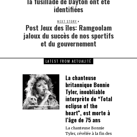
la fusillade de Dayton ont été
identifiées
NEXT STORY
Post Jeux des îles: Ramgoolam
Next
post:
jaloux du succès de nos sportifs
et du gouvernement
LATEST FROM ACTUALITÉ
La chanteuse
britannique Bonnie
Tyler, inoubliable
interprète de “Total
eclipse of the
heart”, est morte à
l’âge de 75 ans
La chanteuse Bonnie
Tyler, révélée à la fin des